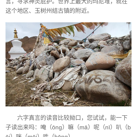
言，寻求神灵庇护。世界上最大的玛尼堆，就在
这个地区、玉树州结古镇的附近。
六字真言的读音比较拗口，您试试，能一下
子读出来吗：唵（ōng）嘛（mā）呢（nī）叭（b
ēi）咪（mēi）吽（hōng）。