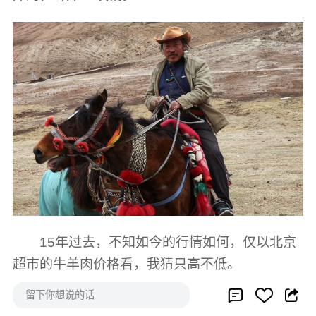
15年过去，不知如今的行情如何，仅以北京
超市的牛羊肉价格看，我猜只高不低。
当然，这只是收购价，而咱们买到的东西，



留下你想说的话
还得再加运费、商家利润和政府税收。