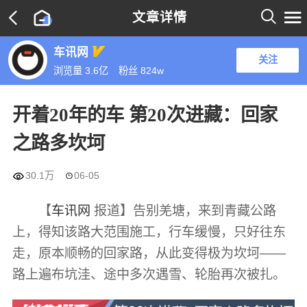

文章详情

车讯网
关注
浏览量 3.6亿
粉丝
824w
开着20年的车 第20次进藏：回家
之路多坎坷

30.1万
06-05

【
车讯网
报道】告别羌塘，来到青藏公路
上，得知该路大范围施工，行车缓慢，只好往东
走，原本顺畅的回家路，从此变得极为坎坷——
路上遍布坑洼、途中多次遇雪、轮胎再次被扎。