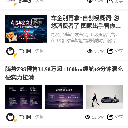


拆车坊
7.3W
分享
1天前
车企别再拿“自创模糊词”忽
图文
悠消费者了 国家出手管你们
来了
每次听到车企发布会，以及4s店销售，
在介绍自家车智能驾驶辅助时，说出“我
们的智驾驶是L2.5、甚至L2.99级时”就


车讯网
9.7W
分享
2天前
心生莫名反感。目前，国家标准只有从L
1-L5整数划分。不过这次国家又出手
了！
腾势Z9S预售31.98万起 1100km续航+9分钟满充
硬实力拉满


车讯网
12.5W
分享
2天前