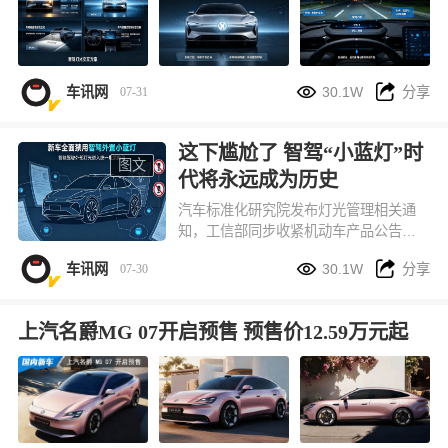


车讯网
30.1W
分享
07-31
这下尴尬了 智驾“小蓝灯”时
图文
代将永远成为历史
汽车标准化研究院发布灯光管理相关通
知，工信部同步收紧机动车产品公告审
核要求：从 7 月 27 日第 410 批机动车


车讯网
30.1W
分享
07-30
产品公告申报开始，所有全新开发、中
期改款的乘用车，出厂不允许再搭载用
于提示智能驾驶工作状态的外置蓝色指
上汽名爵MG 07开启预售 预售价12.59万元起
示灯。