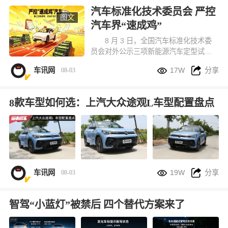
汽车标准化技术委员会 严控
图文
汽车界“速成鸡”
8 月 3 日，全国汽车标准化技术委
员会对外公示三项新能源汽车定型试验
规程修订意见稿，核心调整直指行业长


车讯网
17W
分享
08-03
期存在的压缩测试、仓促上市问题，直
接拉高新车上市前的可靠性验证门槛。
按照新规草案，纯电、插混车型整车可
8款车型如何选：上汽大众途观L车型配置盘点
靠性行驶总里程统一提升至 3 万公里，
与燃油车现行测试标准完全对齐，通过
硬性标准从源头减少新车批量故障、安
全隐患。


车讯网
19W
分享
08-03
智驾“小蓝灯”被禁后 四个替代方案来了