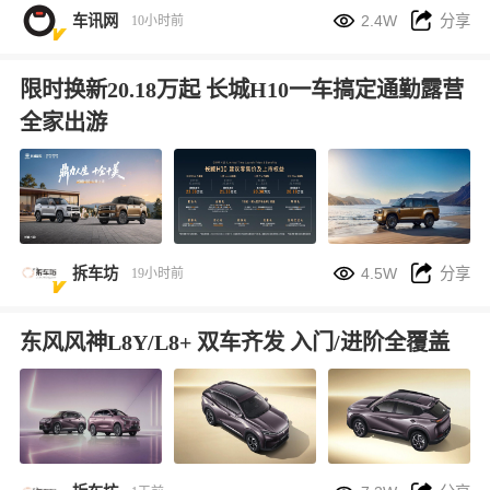


车讯网
2.4W
分享
10小时前
限时换新20.18万起 长城H10一车搞定通勤露营
全家出游


拆车坊
4.5W
分享
19小时前
东风风神L8Y/L8+ 双车齐发 入门/进阶全覆盖